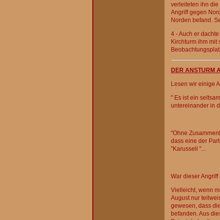
verleiteten ihn d
Angriff gegen Nord
Norden befand. Se
4 - Auch er dacht
Kirchturm ihm mit
Beobachtungsplatz
DER ANSTURM A
Lesen wir einige 
" Es ist ein selts
untereinander in 
"Ohne Zusammenha
dass eine der Part
"Karussell "...
War dieser Angrif
Vielleicht, wenn 
August nur teilwe
gewesen, dass die
befanden. Aus die