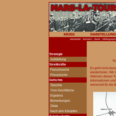
startseite
-
kontact
-
dank
-
bibliograp
Strategie
-
Aufstellung
"Kr
Streitkräfte
Es geht nicht daru
-
Französische
wiederholen. Wir 
-
Preussische
Aktionen dieses T
Gefechte
Informationen und
seinerzeit für die 
-
Talsohle
-
Yron-Hochfläche
-
Ergebnis
-
Bemerkungen
-
Zitate
-
Nach den Kämpfen