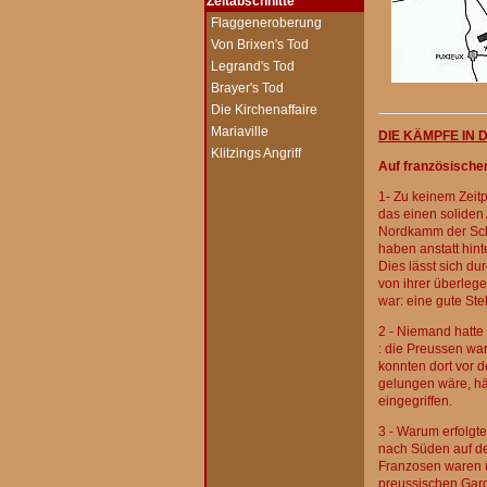
Zeitabschnitte
-
Flaggeneroberung
-
Von Brixen's Tod
-
Legrand's Tod
-
Brayer's Tod
-
Die Kirchenaffaire
-
Mariaville
DIE KÄMPFE IN 
-
Klitzings Angriff
Auf französischer
1- Zu keinem Zeit
das einen soliden
Nordkamm der Schl
haben anstatt hinte
Dies lässt sich du
von ihrer überleg
war: eine gute Stel
2 - Niemand hatte
: die Preussen ware
konnten dort vor 
gelungen wäre, hät
eingegriffen.
3 - Warum erfolgte
nach Süden auf de
Franzosen waren ü
preussischen Gard