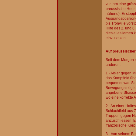
vor ihm eine gröss
preussische Heer, 
näherte). Er stop
Ausgangspositionen
bis Tronville vors
Hilfe des 2. und 6
dies alles lernen 
einzusetzen.
Auf preussischer 
Seit dem Morgen 
anderen.
1 - Als er gegen M
das Kampffeld übe
bequemer war. Sie 
Bewegungsmöglich
angebene Strasse h
wo eine korrekte 
2 - An einer Halte
Schlachtfeld aus 
Truppen gegen Nor
anzuschliessen. E
französische Korps
3 - Von seinem B