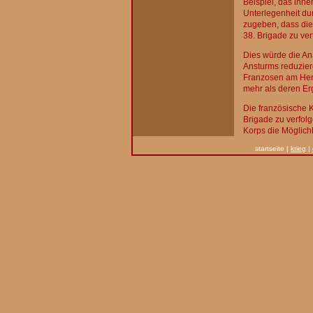
Beispiel, das ihne
Unterlegenheit du
zugeben, dass die
38. Brigade zu ve
Dies würde die An
Ansturms reduziere
Franzosen am Herz
mehr als deren Erg
Die französische K
Brigade zu verfolg
Korps die Möglich
startseite
|
krieg
|