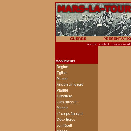
accueil
- contact
-
remerciement
Monuments
-
Bogino
-
Eglise
-
Musée
-
Ancien cimetière
-
Plaque
-
Cimetière
-
Clos prussien
-
Menhir
-
4° corps français
-
Deux frères
-
von Roell