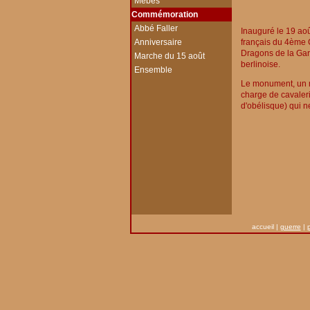
-
Mebes
Commémoration
-
Abbé Faller
Inauguré le 19 aoû
-
Anniversaire
français du 4ème 
Dragons de la Gard
-
Marche du 15 août
berlinoise.
-
Ensemble
Le monument, un me
charge de cavaler
d'obélisque) qui n
accueil
|
guerre
|